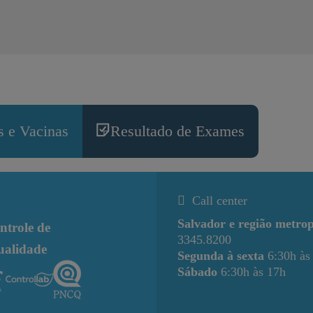
 e Vacinas
Resultado de Exames
Call center
Salvador e região metrop
ntrole de
3345.8200
ualidade
Segunda à sexta
6:30h às
Sábado
6:30h às 17h