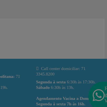
Call center domiciliar: 71
3345.8200
olitana:
71
Segunda à sexta
6:30h às 17:30h.
 19h.
Sábado
6:30h às 13h.
F
g
Agendamento Vacina a Domicílio
Segunda à sexta
7h às 16h.