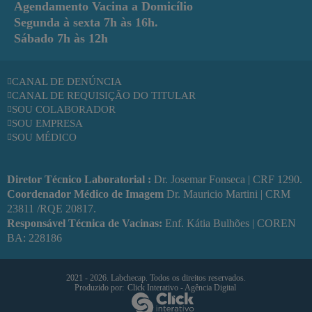
Agendamento Vacina a Domicílio
Segunda à sexta
7h às 16h.
Sábado
7h às 12h
CANAL DE DENÚNCIA
CANAL DE REQUISIÇÃO DO TITULAR
SOU COLABORADOR
SOU EMPRESA
SOU MÉDICO
Diretor Técnico Laboratorial :
Dr. Josemar Fonseca | CRF 1290.
Coordenador Médico de Imagem
Dr. Mauricio Martini | CRM
23811 /RQE 20817.
Responsável Técnica de Vacinas:
Enf. Kátia Bulhões | COREN
BA: 228186
2021 - 2026. Labchecap.
Todos os direitos reservados.
Produzido por:
Click Interativo
- Agência Digital