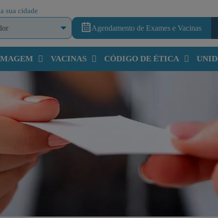
a sua cidade
Agendamento de Exames e Vacinas
 IMAGEM
VACINAS
CÓDIGO DE ÉTICA
UNID