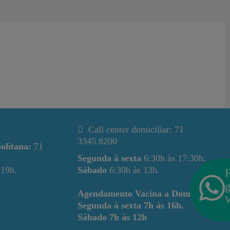
Call center domiciliar: 71
3345.8200
olitana:
71
Segunda à sexta
6:30h às 17:30h.
 19h.
Sábado
6:30h às 13h.
F
g
Agendamento Vacina a Domicílio
Segunda à sexta
7h às 16h.
Sábado
7h às 12h