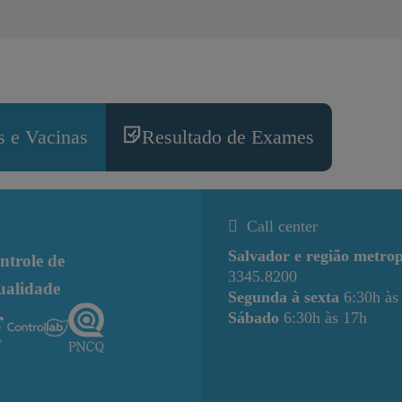
 e Vacinas
Resultado de Exames
Call center
Salvador e região metrop
ntrole de
3345.8200
ualidade
Segunda à sexta
6:30h às
Sábado
6:30h às 17h