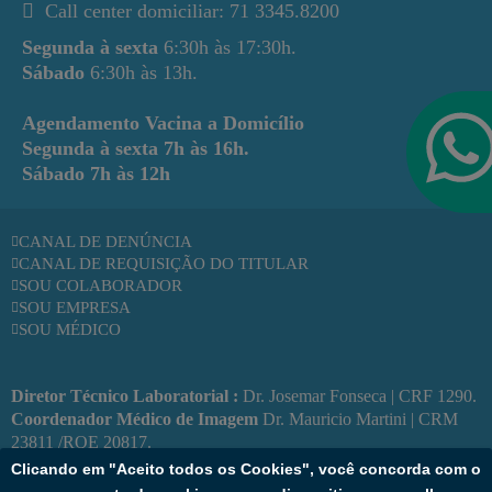
Call center domiciliar: 71 3345.8200
Segunda à sexta
6:30h às 17:30h.
Sábado
6:30h às 13h.
Agendamento Vacina a Domicílio
Segunda à sexta
7h às 16h.
Sábado
7h às 12h
CANAL DE DENÚNCIA
CANAL DE REQUISIÇÃO DO TITULAR
SOU COLABORADOR
SOU EMPRESA
SOU MÉDICO
Diretor Técnico Laboratorial :
Dr. Josemar Fonseca | CRF 1290.
Coordenador Médico de Imagem
Dr. Mauricio Martini | CRM
23811 /RQE 20817.
Responsável Técnica de Vacinas:
Enf. Kátia Bulhões | COREN
Clicando em "Aceito todos os Cookies", você concorda com o
BA: 228186