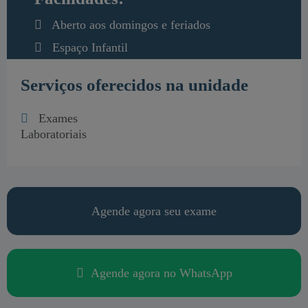
Aberto aos domingos e feriados
Espaço Infantil
Estacionamento Privativo
Serviços oferecidos na unidade
Manobrista
Exames
Laboratoriais
Agende agora seu exame
Agende agora no WhatsApp