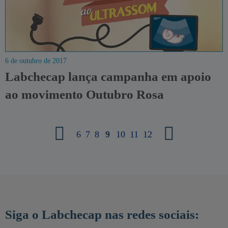
6 de outubro de 2017
Labchecap lança campanha em apoio
ao movimento Outubro Rosa
6
7
8
9
10
11
12
Siga o Labchecap nas redes sociais: