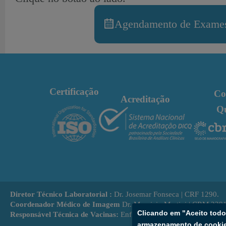
Agendamento de Exames
Certificação
Co
Acreditação
Q
Diretor Técnico Laboratorial :
Dr. Josemar Fonseca | CRF 1290.
Coordenador Médico de Imagem
Dr. Mauricio Martini | CRM 238
Clicando em "Aceito tod
Responsável Técnica de Vacinas:
Enf. Kátia Bulhões | COREN BA
armazenamento de cookies