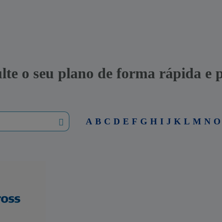
lte o seu plano de forma rápida e p
A
B
C
D
E
F
G
H
I
J
K
L
M
N
O