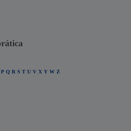
rática
P
Q
R
S
T
U
V
X
Y
W
Z