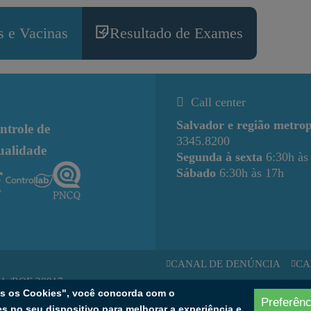
 e Vacinas
Resultado de Exames
Call center
Salvador e região metrop
ntrole de
3345.8200
ualidade
Segunda à sexta
6:30h às
Sábado
6:30h às 17h
CANAL DE DENÚNCIA
CA
11 /RQE 20817.
os os Cookies", você concorda com o
: 228186
SOU EMP
Preferênc
 no seu dispositivo para melhorar a experiência e