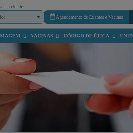
a sua cidade
Agendamento de Exames e Vacinas
 IMAGEM
VACINAS
CÓDIGO DE ÉTICA
UNID