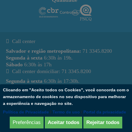
Call center
Salvador e região metropolitana:
71 3345.8200
Segunda à sexta
6:30h às 19h.
Sábado
6:30h às 17h
Call center domiciliar: 71 3345.8200
Segunda à sexta
6:30h às 17:30h.
Sábado
6:30h às 13h.
Clicando em "Aceito todos os Cookies", você concorda com o
armazenamento de cookies no seu dispositivo para melhorar
Agendamento Vacina a Domicílio
a experiência e navegação no site.
Segunda à sexta
7h às 16h.
Política de Privacidade
/
Termo de uso
/
Portal da privacidade
Sábado
7h às 12h
Preferências
Aceitar todos
Rejeitar todos