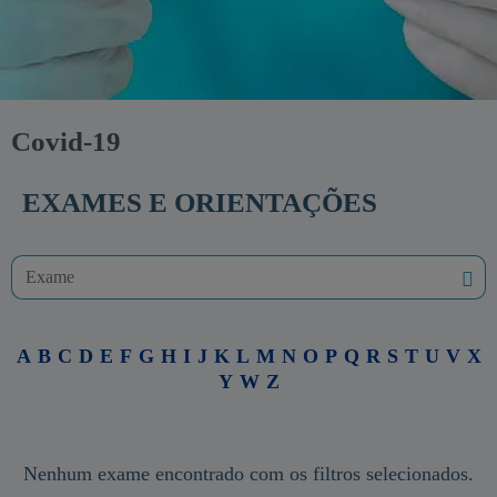
Covid-19
EXAMES E ORIENTAÇÕES
A
B
C
D
E
F
G
H
I
J
K
L
M
N
O
P
Q
R
S
T
U
V
X
Y
W
Z
Nenhum exame encontrado com os filtros selecionados.