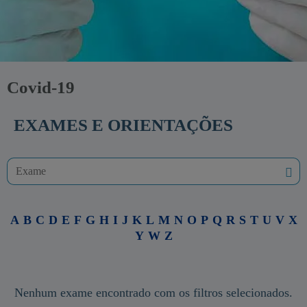
Covid-19
EXAMES E ORIENTAÇÕES
A
B
C
D
E
F
G
H
I
J
K
L
M
N
O
P
Q
R
S
T
U
V
X
Y
W
Z
Nenhum exame encontrado com os filtros selecionados.