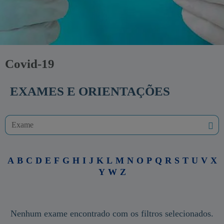
Covid-19
EXAMES E ORIENTAÇÕES
A
B
C
D
E
F
G
H
I
J
K
L
M
N
O
P
Q
R
S
T
U
V
X
Y
W
Z
Nenhum exame encontrado com os filtros selecionados.