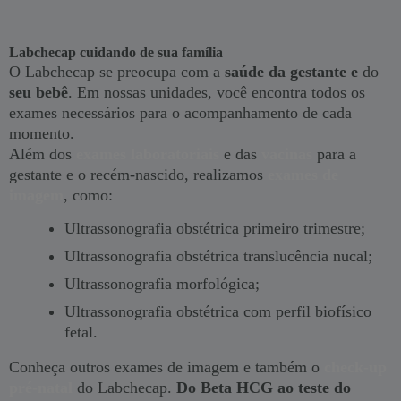
Labchecap cuidando de sua família
O Labchecap se preocupa com a
saúde da gestante e
do
seu bebê
. Em nossas unidades, você encontra todos os
exames necessários para o acompanhamento de cada
momento.
Além dos
exames laboratoriais
e das
vacinas
para a
gestante e o recém-nascido, realizamos
exames de
imagem
, como:
Ultrassonografia obstétrica primeiro trimestre;
Ultrassonografia obstétrica translucência nucal;
Ultrassonografia morfológica;
Ultrassonografia obstétrica com perfil biofísico
fetal.
Conheça outros exames de imagem e também o
check-up
pré-natal
do Labchecap.
Do Beta HCG ao teste do