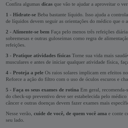
Confira algumas
dicas
que vão te ajudar a aproveitar o v
1 - Hidrate-se
Beba bastante líquido. Isso ajuda a control
de líquidos devem seguir as orientações do médico que o
2 - Alimente-se bem
Faça pelo menos três refeições diárias
sobremesas e outras guloseimas como regra de alimentação.
refeições.
3 - Pratique atividades físicas
Torne sua vida mais saudáve
musculares e antes de iniciar qualquer atividade física, f
4 - Proteja a pele
Os raios solares implicam em efeitos noci
Reforce a ação do filtro com o uso de óculos escuros e ch
5 - Faça os seus exames de rotina
Em geral, recomenda-se
do check-up preventivo deve ser estabelecida pelo médico 
câncer e outras doenças devem fazer exames mais específi
Nesse verão,
cuide de você, de quem você ama
e conte 
seu lado.