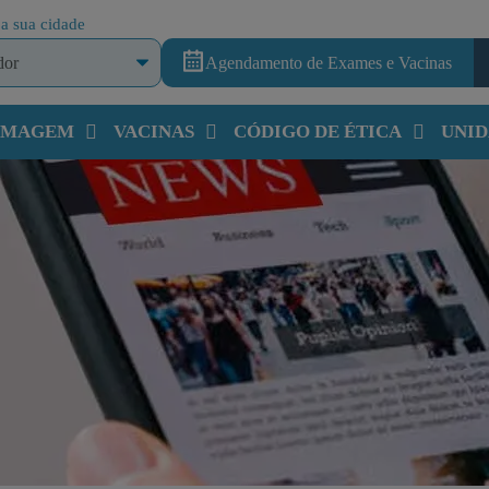
a sua cidade
Agendamento de Exames e Vacinas
 IMAGEM
VACINAS
CÓDIGO DE ÉTICA
UNID