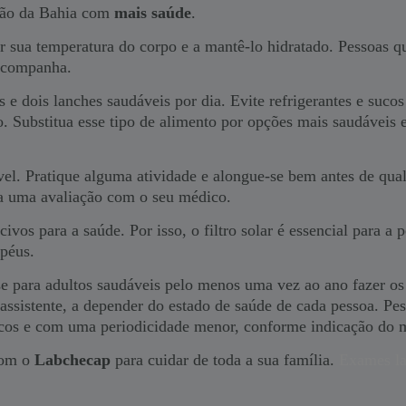
erão da Bahia com
mais saúde
.
ar sua temperatura do corpo e a mantê-lo hidratado. Pessoas 
 acompanha.
 e dois lanches saudáveis por dia. Evite refrigerantes e sucos
 Substitua esse tipo de alimento por opções mais saudáveis e
l. Pratique alguma atividade e alongue-se bem antes de qualq
aça uma avaliação com o seu médico.
vos para a saúde. Por isso, o filtro solar é essencial para a 
apéus.
 para adultos saudáveis pelo menos uma vez ao ano fazer os 
assistente, a depender do estado de saúde de cada pessoa. Pes
cos e com uma periodicidade menor, conforme indicação do m
com o
Labchecap
para cuidar de toda a sua família.
Exames la