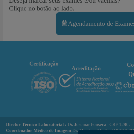
Deseja marcar seus exames e/ou vacinas?
Clique no botão ao lado.
Agendamento de Exames
Certificação
Co
Acreditação
Q
Diretor Técnico Laboratorial :
Dr. Josemar Fonseca | CRF 1290.
Coordenador Médico de Imagem
Dr. Mauricio Martini | CRM 238