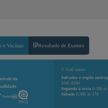
 e Vacinas
Resultado de Exames
Call center
Salvador e região metrop
ntrole de
3345.8200
ualidade
Segunda à sexta
6:30h às
Sábado
6:30h às 17h