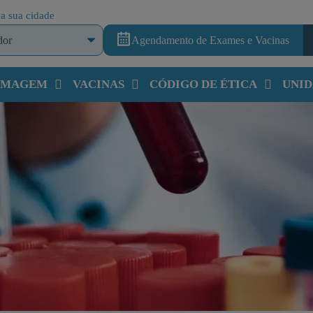
a sua cidade
Agendamento de Exames e Vacinas
 IMAGEM
VACINAS
CÓDIGO DE ÉTICA
UNID