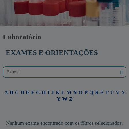
Laboratório
EXAMES E ORIENTAÇÕES
A
B
C
D
E
F
G
H
I
J
K
L
M
N
O
P
Q
R
S
T
U
V
X
Y
W
Z
Nenhum exame encontrado com os filtros selecionados.