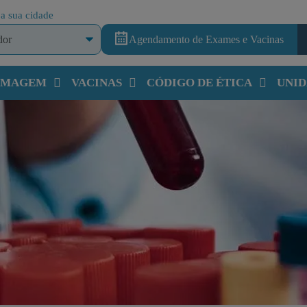
a sua cidade
Agendamento de Exames e Vacinas
 IMAGEM
VACINAS
CÓDIGO DE ÉTICA
UNID