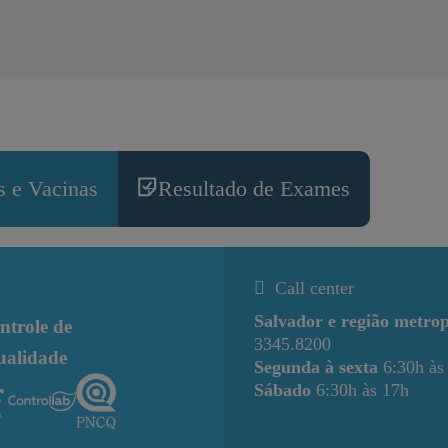
 e Vacinas
Resultado de Exames
Call center
Salvador e região metrop
ntrole de
3345.8200
ualidade
Segunda à sexta
6:30h às
Sábado
6:30h às 17h