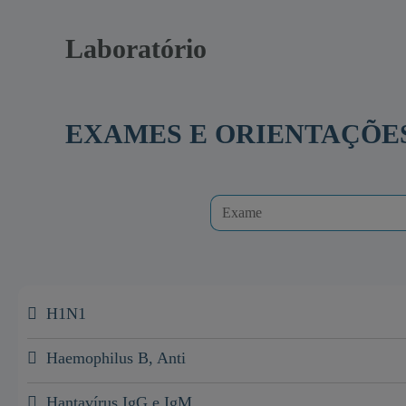
Laboratório
EXAMES E ORIENTAÇÕE
H1N1
Haemophilus B, Anti
Hantavírus IgG e IgM