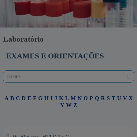
Laboratório
EXAMES E ORIENTAÇÕES
A
B
C
D
E
F
G
H
I
J
K
L
M
N
O
P
Q
R
S
T
U
V
X
Y
W
Z
W. Blot para HTLV 1 e 2