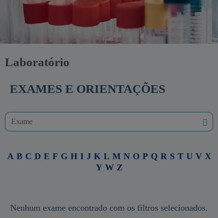
Laboratório
EXAMES E ORIENTAÇÕES
A
B
C
D
E
F
G
H
I
J
K
L
M
N
O
P
Q
R
S
T
U
V
X
Y
W
Z
Nenhum exame encontrado com os filtros selecionados.