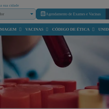
a sua cidade
Agendamento de Exames e Vacinas
 IMAGEM
VACINAS
CÓDIGO DE ÉTICA
UNID