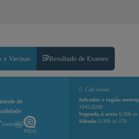
 e Vacinas
Resultado de Exames
Call center
Salvador e região metrop
ntrole de
3345.8200
ualidade
Segunda à sexta
6:30h às
Sábado
6:30h às 17h