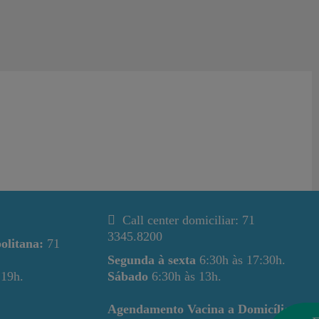
Call center domiciliar: 71
3345.8200
olitana:
71
Segunda à sexta
6:30h às 17:30h.
 19h.
Sábado
6:30h às 13h.
Agendamento Vacina a Domicílio