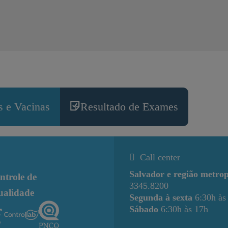
 e Vacinas
Resultado de Exames
Call center
Salvador e região metrop
ntrole de
3345.8200
ualidade
Segunda à sexta
6:30h às
Sábado
6:30h às 17h