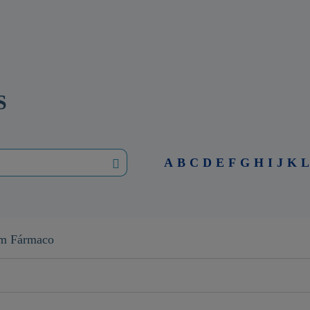
S
A
B
C
D
E
F
G
H
I
J
K
L
em Fármaco