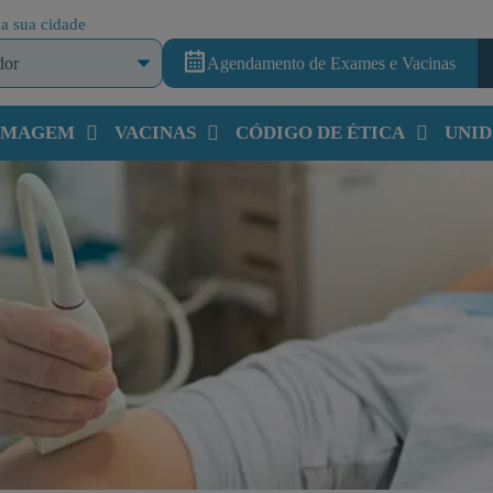
a sua cidade
Agendamento de Exames e Vacinas
 IMAGEM
VACINAS
CÓDIGO DE ÉTICA
UNID