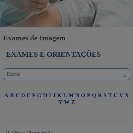
Exames de Imagem
EXAMES E ORIENTAÇÕES
A
B
C
D
E
F
G
H
I
J
K
L
M
N
O
P
Q
R
S
T
U
V
X
Y
W
Z
Óssea Mamografia