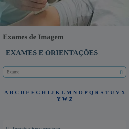
Exames de Imagem
EXAMES E ORIENTAÇÕES
A
B
C
D
E
F
G
H
I
J
K
L
M
N
O
P
Q
R
S
T
U
V
X
Y
W
Z
Torácico Extracardíaco