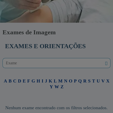
Exames de Imagem
EXAMES E ORIENTAÇÕES
A
B
C
D
E
F
G
H
I
J
K
L
M
N
O
P
Q
R
S
T
U
V
X
Y
W
Z
Nenhum exame encontrado com os filtros selecionados.