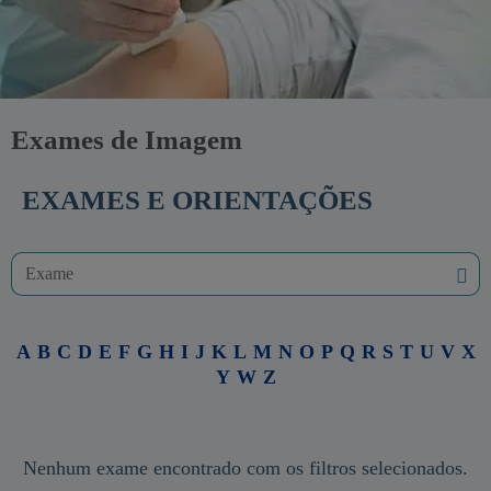
Exames de Imagem
EXAMES E ORIENTAÇÕES
A
B
C
D
E
F
G
H
I
J
K
L
M
N
O
P
Q
R
S
T
U
V
X
Y
W
Z
Nenhum exame encontrado com os filtros selecionados.