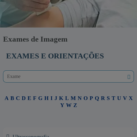
Exames de Imagem
EXAMES E ORIENTAÇÕES
A
B
C
D
E
F
G
H
I
J
K
L
M
N
O
P
Q
R
S
T
U
V
X
Y
W
Z
Ultrassonografia