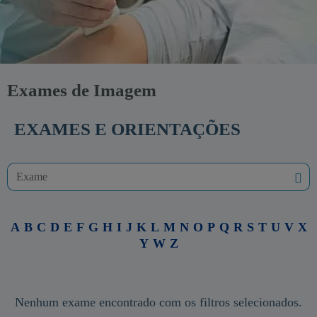
Exames de Imagem
EXAMES E ORIENTAÇÕES
A
B
C
D
E
F
G
H
I
J
K
L
M
N
O
P
Q
R
S
T
U
V
X
Y
W
Z
Nenhum exame encontrado com os filtros selecionados.