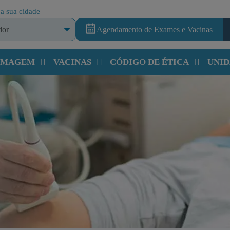
a sua cidade
Agendamento de Exames e Vacinas
 IMAGEM
VACINAS
CÓDIGO DE ÉTICA
UNID