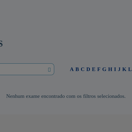
S
A
B
C
D
E
F
G
H
I
J
K
L
Nenhum exame encontrado com os filtros selecionados.