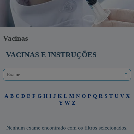
Vacinas
VACINAS E INSTRUÇÕES
A
B
C
D
E
F
G
H
I
J
K
L
M
N
O
P
Q
R
S
T
U
V
X
Y
W
Z
Nenhum exame encontrado com os filtros selecionados.