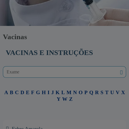
Vacinas
VACINAS E INSTRUÇÕES
A
B
C
D
E
F
G
H
I
J
K
L
M
N
O
P
Q
R
S
T
U
V
X
Y
W
Z
Febre Amarela