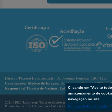
Certificação
Co
Acreditação
Q
Diretor Técnico Laboratorial :
Dr. Josemar Fonseca | CRF 1290.
Coordenador Médico de Imagem
Dr. Mauricio Martini | CRM 238
Clicando em "Aceito tod
Responsável Técnica de Vacinas:
Enf. Kátia Bulhões | COREN BA
armazenamento de cookies
navegação no site.
2021 - 2026. Labchecap.
Todos os direitos reservados.
Produzido por:
Click Interativo
- Agência Digital
Política de Privacidade
/
T