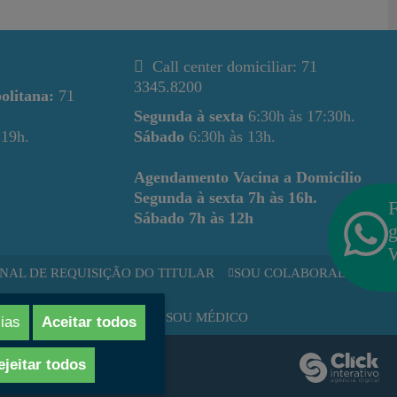
Call center domiciliar: 71
3345.8200
olitana:
71
Segunda à sexta
6:30h às 17:30h.
 19h.
Sábado
6:30h às 13h.
Agendamento Vacina a Domicílio
Segunda à sexta
7h às 16h.
F
Sábado
7h às 12h
g
NAL DE REQUISIÇÃO DO TITULAR
SOU COLABORADOR
RESA
SOU MÉDICO
ias
Aceitar todos
ejeitar todos