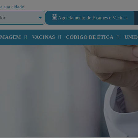
a sua cidade
Agendamento de Exames e Vacinas
 IMAGEM
VACINAS
CÓDIGO DE ÉTICA
UNID