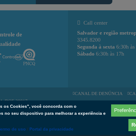
Call center
Salvador e região metrop
ntrole de
3345.8200
ualidade
Segunda à sexta
6:30h às
Sábado
6:30h às 17h
CANAL DE DENÚNCIA
CA
11 /RQE 20817.
os os Cookies", você concorda com o
: 228186
SOU EMP
Preferênc
 no seu dispositivo para melhorar a experiência e
R
ermo de uso
/
Portal da privacidade