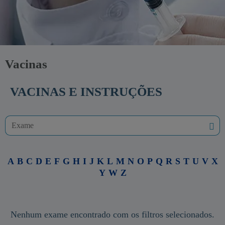
Vacinas
VACINAS E INSTRUÇÕES
A
B
C
D
E
F
G
H
I
J
K
L
M
N
O
P
Q
R
S
T
U
V
X
Y
W
Z
Nenhum exame encontrado com os filtros selecionados.