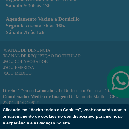
Sábado
6:30h às 13h.
Agendamento Vacina a Domicílio
Segunda à sexta
7h às 16h.
Sábado
7h às 12h
CANAL DE DENÚNCIA
CANAL DE REQUISIÇÃO DO TITULAR
SOU COLABORADOR
SOU EMPRESA
SOU MÉDICO
Diretor Técnico Laboratorial :
Dr. Josemar Fonseca | CRF 1290.
Coordenador Médico de Imagem
Dr. Mauricio Martini | CRM
23811 /RQE 20817.
Responsável Técnica de Vacinas:
Enf. Kátia Bulhões | COREN
Clicando em "Aceito todos os Cookies", você concorda com o
BA: 228186
armazenamento de cookies no seu dispositivo para melhorar
a experiência e navegação no site.