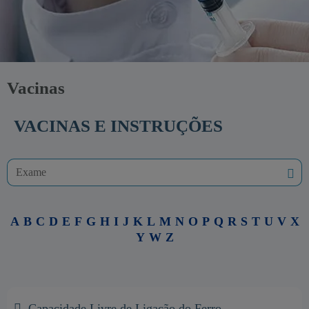
Vacinas
VACINAS E INSTRUÇÕES
A
B
C
D
E
F
G
H
I
J
K
L
M
N
O
P
Q
R
S
T
U
V
X
Y
W
Z
Capacidade Livre de Ligação do Ferro